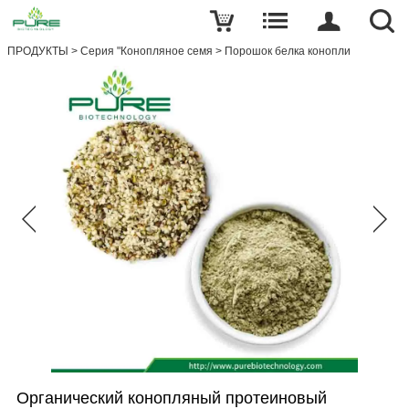
ПРОДУКТЫ
>
Серия "Конопляное семя
>
Порошок белка конопли
Органический конопляный протеиновый