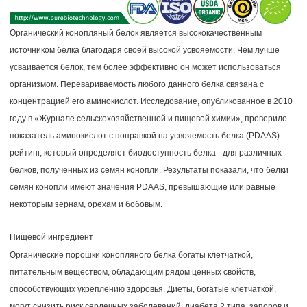
Органический конопляный белок является высококачественным
источником белка благодаря своей высокой усвояемости. Чем лучше
усваивается белок, тем более эффективно он может использоваться
организмом. Перевариваемость любого данного белка связана с
концентрацией его аминокислот. Исследование, опубликованное в 2010
году в «Журнале сельскохозяйственной и пищевой химии», проверило
показатель аминокислот с поправкой на усвояемость белка (PDAAS) -
рейтинг, который определяет биодоступность белка - для различных
белков, полученных из семян конопли. Результаты показали, что белки
семян конопли имеют значения PDAAS, превышающие или равные
некоторым зернам, орехам и бобовым.
Пищевой ингредиент
Органические порошки конопляного белка богаты клетчаткой,
питательным веществом, обладающим рядом ценных свойств,
способствующих укреплению здоровья. Диеты, богатые клетчаткой,
могут снизить риск сердечных заболеваний, диабета 2 типа, запоров и