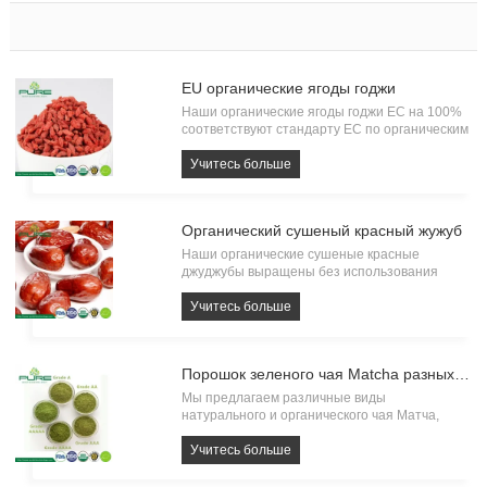
ЕU органические ягоды годжи
Наши органические ягоды годжи ЕС на 100%
соответствуют стандарту ЕС по органическим
продуктам и имеют сертификат органического
происхождения KIWA BCS. Каждая партия
Учитесь больше
органического годжи должна пройти тест на
наличие остатков пестицидов, тяжелых
металлов и
Органический сушеный красный жужуб
Наши органические сушеные красные
джуджубы выращены без использования
пестицидов и удобрений, эти изысканные
сушеные фрукты воплощают в себе сущность
Учитесь больше
чистой и натуральной пользы.
Порошок зеленого чая Matcha разных сортов
Мы предлагаем различные виды
натурального и органического чая Матча,
отвечающие различным потребностям
конечных пользователей.
Учитесь больше