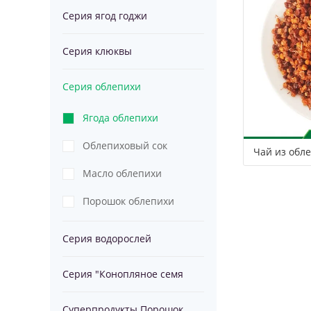
Серия ягод годжи
водорослей
Серия
Серия клюквы
спирулины
"Конопляное
Суперпродукт
Серия облепихи
семя
Порошок
Ягода облепихи
Облепиховый сок
Чай из обл
Масло облепихи
Порошок облепихи
Серия водорослей
спирулины
Серия "Конопляное семя
Суперпродукты Порошок