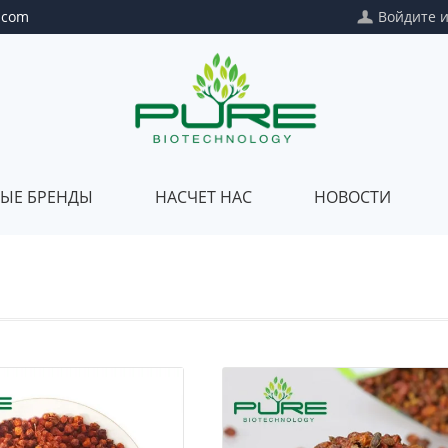
.com
Войдите
ЫЕ БРЕНДЫ
НАСЧЕТ НАС
НОВОСТИ
Собственная
Насчет
марка
нас
Частный
Наше
пакет
качество
Смешивание
Наш
клиентов
сертификат
Наш