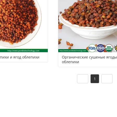
сервис
ы
епихи и ягод облепихи
Органические сушеные ягоды
облепихи
1