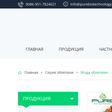
0086-951-7824621
Info@purebiotechnology
ГЛАВНАЯ
ПРОДУКЦИЯ
ЧАСТН
Серия
Главная
>
Серия облепихи
>
Ягода облепихи
ягод
Серия
годжи
клюквы
Серия
ПРОДУКЦИЯ
облепихи
Серия