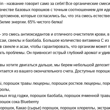
ein - название говорит само за себя! Все органические смеси
 качестве базовых порошков с точным соотношением для и
ортсменов, которые согласились бы, что эта смесь естест
билие энергии. 65% чистого белка!
l - это смесь антиоксидантов и отличного очистителя крови
саи, свеклы и баобаба. Большое количество витамина С из
 свекле и асаи, чтобы гарантировать, что организм может
ть проблемы. Он привносит острый глубокий аромат и удив
 вы хотите двигаться дальше, мы берем небольшой депозит 
тается из вашего окончательного счета. Доступные порошки
i, порошок травы люцерны, порошок ростков люцерны, пор
ролы,
ных ягод годжи, порошок баобаба, порошок ячменной трав
рошок сока Blueberrry
орошок, Какао (сырье) порошок, порошок хлореллы, экстра