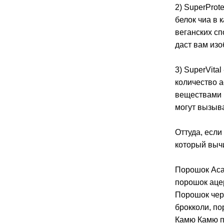
2) SuperProt
белок чиа в
веганских сп
даст вам изо
3) SuperVita
количество а
веществами в
могут вызыва
Оттуда, если
который вычи
Порошок Aca
порошок аце
Порошок чер
брокколи, по
Камю Камю п