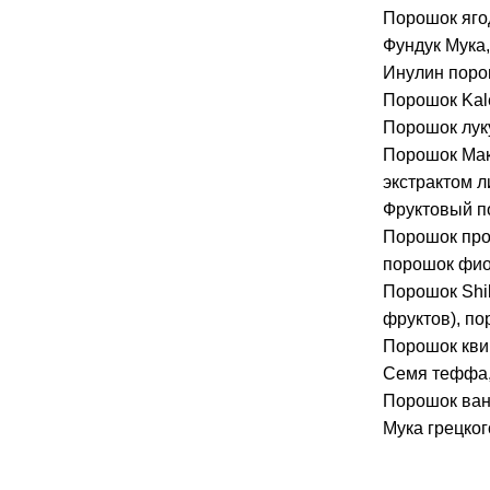
Порошок ягод
Фундук Мука,
Инулин поро
Порошок Kal
Порошок лук
Порошок Мака
экстрактом л
Фруктовый п
Порошок про
порошок фиол
Порошок Shil
фруктов), по
Порошок кви
Семя теффа,
Порошок ван
Мука грецког