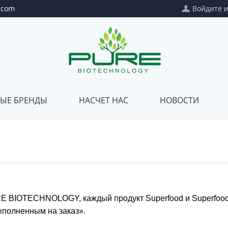
.com
Войдите
ЫЕ БРЕНДЫ
НАСЧЕТ НАС
НОВОСТИ
Собственная
Насчет
марка
нас
Частный
Наше
пакет
качество
Смешивание
Наш
RE BIOTECHNOLOGY, каждый продукт Superfood и Superfoods
ыполненным на заказ».
клиентов
сертификат
Наш