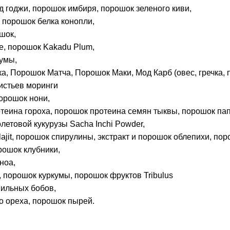
 годжи, порошок имбиря, порошок зеленого киви,
 порошок белка конопли,
шок,
e, порошок Kakadu Plum,
умы,
, Порошок Матча, Порошок Маки, Мод Карб (овес, гречка, п
истьев моринги
орошок нони,
теина гороха, порошок протеина семян тыквы, порошок пап
етовой кукурузы Sacha Inchi Powder,
ajit, порошок спирулины, экстракт и порошок облепихи, пор
рошок клубники,
ноа,
 порошок куркумы, порошок фруктов Tribulus
ильных бобов,
о ореха, порошок пырей.