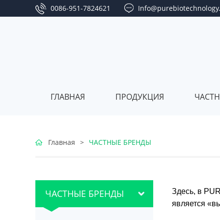
0086-951-7824621
Info@purebiotechnology
ГЛАВНАЯ
ПРОДУКЦИЯ
ЧАСТН
Серия
Главная
>
ЧАСТНЫЕ БРЕНДЫ
ягод
Серия
годжи
клюквы
Серия
Здесь, в PU
ЧАСТНЫЕ БРЕНДЫ
является «в
облепихи
Серия