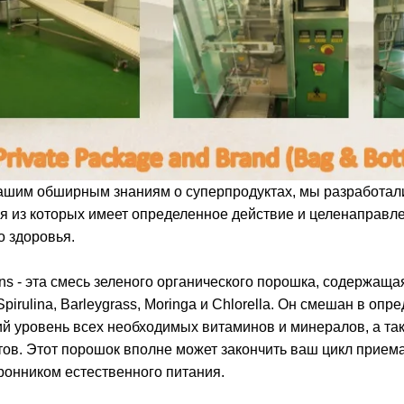
ашим обширным знаниям о суперпродуктах, мы разработал
я из которых имеет определенное действие и целенаправле
о здоровья.
ns - эта смесь зеленого органического порошка, содержаща
Spirulina, Barleygrass, Moringa и Chlorella. Он смешан в о
ий уровень всех необходимых витаминов и минералов, а та
ов. Этот порошок вполне может закончить ваш цикл прием
ронником естественного питания.