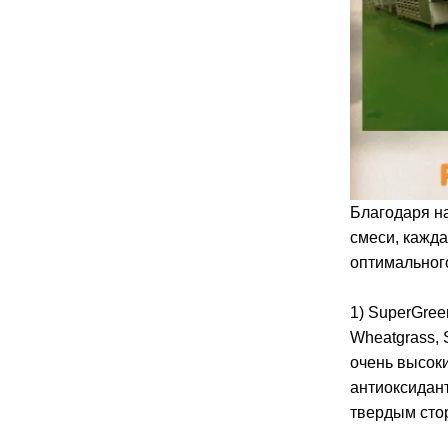
Благодаря н
смеси, кажда
оптимальног
1) SuperGree
Wheatgrass, 
очень высок
антиоксидант
твердым сто