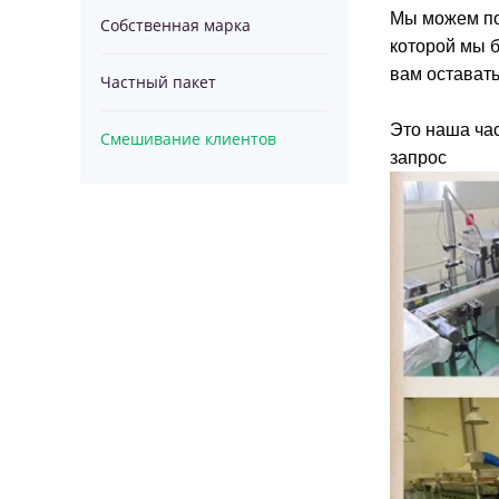
Мы можем пос
Собственная марка
водорослей
Серия
которой мы б
вам оставать
Частный пакет
спирулины
"Конопляное
Суперпродукт
Это наша час
Смешивание клиентов
семя
Порошок
запрос