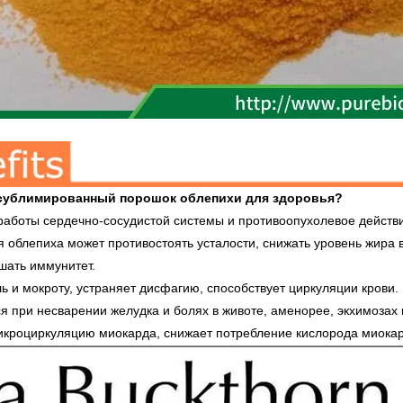
 сублимированный порошок облепихи для здоровья?
работы сердечно-сосудистой системы и противоопухолевое действ
я облепиха может противостоять усталости, снижать уровень жира 
шать иммунитет.
ль и мокроту, устраняет дисфагию, способствует циркуляции крови.
ся при несварении желудка и болях в животе, аменорее, экхимозах 
икроциркуляцию миокарда, снижает потребление кислорода миокар