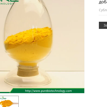
доб
сервис
Субл
ы
З