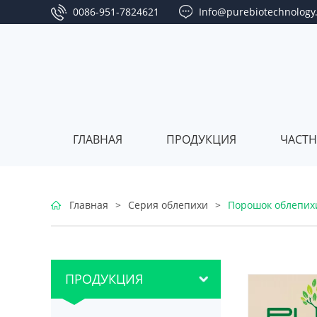
0086-951-7824621
Info@purebiotechnology
ГЛАВНАЯ
ПРОДУКЦИЯ
ЧАСТН
Серия
Главная
>
Серия облепихи
>
Порошок облепих
ягод
Серия
годжи
клюквы
Серия
ПРОДУКЦИЯ
облепихи
Серия