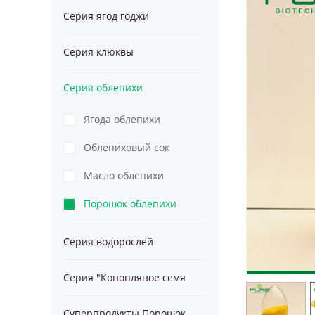
Серия ягод годжи
водорослей
Серия
Серия клюквы
спирулины
"Конопляное
Суперпродукт
Серия облепихи
семя
Порошок
Ягода облепихи
Облепиховый сок
Масло облепихи
Порошок облепихи
Серия водорослей
спирулины
Серия "Конопляное семя
Суперпродукты Порошок