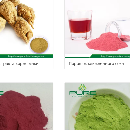
сервис
ы
стракта корня маки
Порошок клюквенного сока