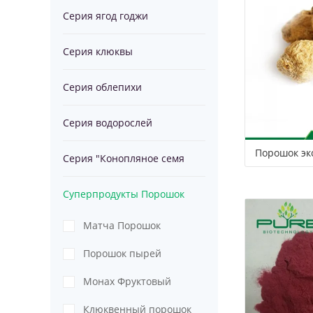
Серия ягод годжи
водорослей
Серия
Серия клюквы
спирулины
"Конопляное
Суперпродукт
Серия облепихи
семя
Порошок
Серия водорослей
Порошок эк
спирулины
Серия "Конопляное семя
Суперпродукты Порошок
Матча Порошок
Порошок пырей
Монах Фруктовый
Порошок
Клюквенный порошок