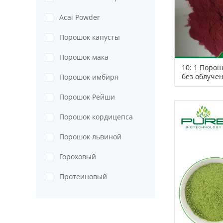
Acai Powder
Порошок капусты
Порошок мака
10: 1 Порош
без облуче
Порошок имбиря
Порошок Рейши
Порошок кордицепса
Порошок львиной
гривы
Гороховый
протеиновый порошок
Протеиновый
порошок из
тыквенных семечек