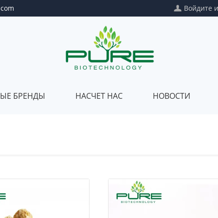
.com
Войдите
ЫЕ БРЕНДЫ
НАСЧЕТ НАС
НОВОСТИ
Собственная
Насчет
марка
нас
Частный
Наше
пакет
качество
Смешивание
Наш
клиентов
сертификат
Наш