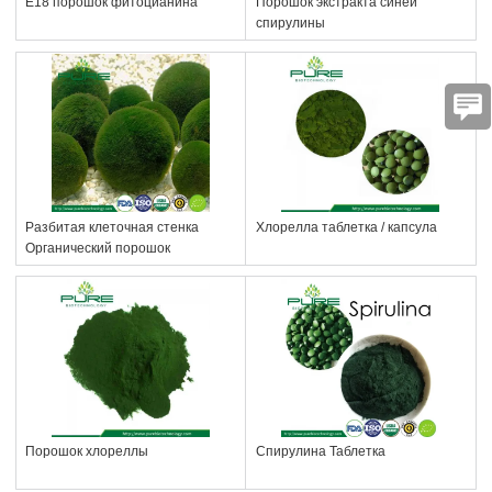
Е18 порошок фитоцианина
Порошок экстракта синей
спирулины
Разбитая клеточная стенка
Хлорелла таблетка / капсула
Органический порошок
хлореллы
Порошок хлореллы
Спирулина Таблетка