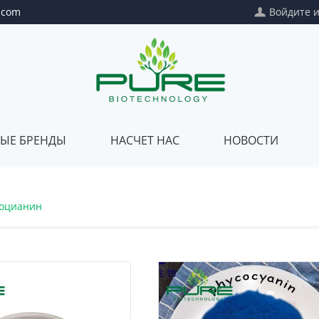
.com
Войдите
ЫЕ БРЕНДЫ
НАСЧЕТ НАС
НОВОСТИ
Собственная
Насчет
оцианин
марка
нас
Частный
Наше
пакет
качество
Смешивание
Наш
клиентов
сертификат
Наш