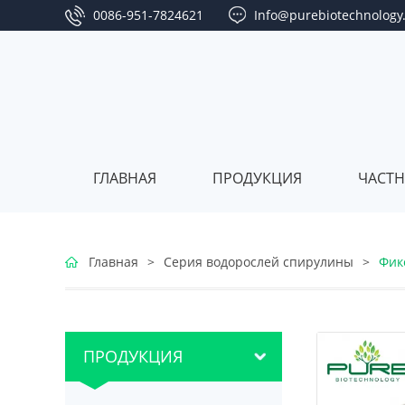
0086-951-7824621
Info@purebiotechnology
ГЛАВНАЯ
ПРОДУКЦИЯ
ЧАСТН
Серия
Главная
>
Серия водорослей спирулины
>
Фик
ягод
Серия
годжи
клюквы
Серия
ПРОДУКЦИЯ
облепихи
Серия