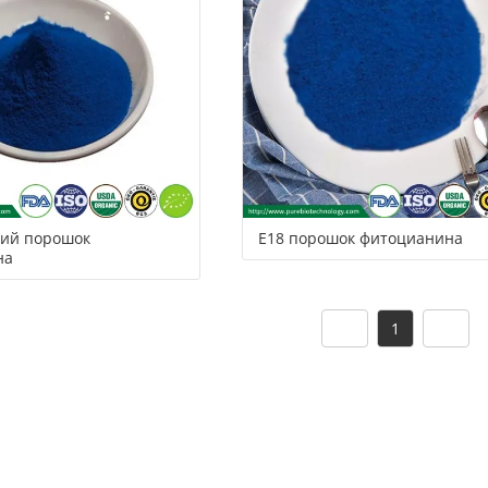
сервис
ы
ий порошок
Е18 порошок фитоцианина
на
1