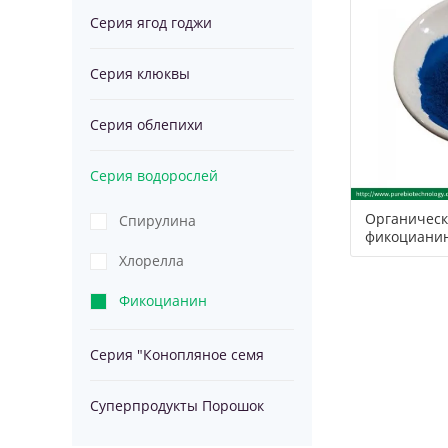
Серия ягод годжи
водорослей
Серия
Серия клюквы
спирулины
"Конопляное
Суперпродукт
Серия облепихи
семя
Порошок
Серия водорослей
Органическ
Спирулина
спирулины
фикоциани
Хлорелла
Фикоцианин
Серия "Конопляное семя
Суперпродукты Порошок